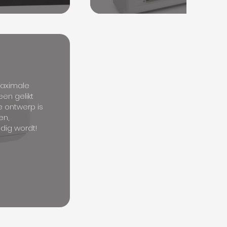
maximale
een gelikt
e ontwerp is
en,
dig wordt!