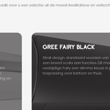
akt voor u een selectie uit de meest kwalitatieve en verkoch
GREE FAIRY BLACK
Strak design, standaard voorzien van 
een breed scala aan functies. Dit ma
tie
veelzijdige Fairy een slimme keuze in 
e
toepassing voor kantoor en thuis.
ing en