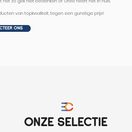
t het zo gek niet bedenken of Gree heeft het in huis.
oducten van topkwaliteit, tegen een gunstige prijs!
cteer ons
onze selectie