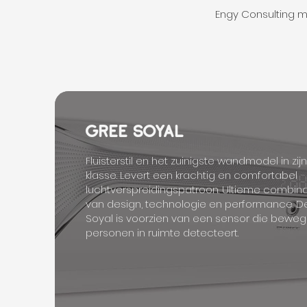
Engy Consulting ma
GREE SOYAL
Fluisterstil en het zuinigste wandmodel in zijn
klasse. Levert een krachtig en comfortabel
luchtverspreidingspatroon. Ultieme combina
van design, technologie en performance. D
Soyal is voorzien van een sensor die beweg
personen in ruimte detecteert.