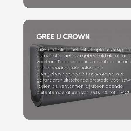
GREE U CROWN
Luxe-uitstraling met het ultraplatte design in
combinatie met een geborsteld aluminium
voorfront. Toepasbaar in elk denkbaar interie
geavanceerde technologie en
energiebesparende 2-trapscompressor
garanderen uitstekende prestatie, voor zow
koelen als verwarmen, bij uiteenlopende
buitentemperaturen van zelfs -30 tot +54C!