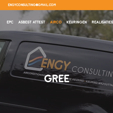
engyconsulting@gmail.com
EPC
ASBEST ATTEST
AIRCO
KEURINGEN
REALISATIE
GREE