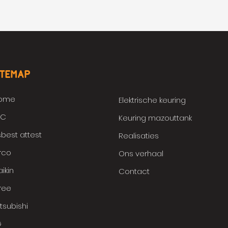
ITEMAP
ome
Elektrische keuring
PC
Keuring mazouttank
best attest
Realisaties
rco
Ons verhaal
ikin
Contact
ree
tsubishi
G