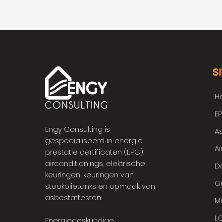
S
H
E
Engy Consulting is
As
gespecialiseerd in energie
Ai
prestatie certificaten (EPC),
airconditionings, elektrische
Da
keuringen, keuringen van
G
stookolietanks en opmaak van
asbestattesten.
Mi
L
Energiedeskundige